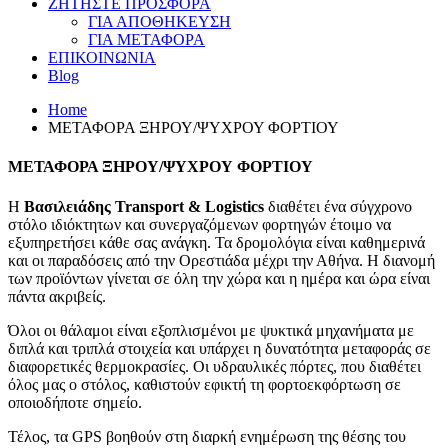
ΖΗΤΗΣΤΕ ΠΡΟΣΦΟΡΑ
ΓΙΑ ΑΠΟΘΗΚΕΥΣΗ
ΓΙΑ ΜΕΤΑΦΟΡΑ
ΕΠΙΚΟΙΝΩΝΙΑ
Blog
Home
ΜΕΤΑΦΟΡΑ ΞΗΡΟΥ/ΨΥΧΡΟΥ ΦΟΡΤΙΟΥ
ΜΕΤΑΦΟΡΑ
ΞΗΡΟΥ/ΨΥΧΡΟΥ
ΦΟΡΤΙΟΥ
Η
Βασιλειάδης Transport & Logistics
διαθέτει ένα σύγχρονο
στόλο ιδιόκτητων και συνεργαζόμενων φορτηγών έτοιμο να
εξυπηρετήσει κάθε σας ανάγκη. Τα δρομολόγια είναι καθημερινά
και οι παραδόσεις από την Ορεστιάδα μέχρι την Αθήνα. Η διανομή
των προϊόντων γίνεται σε όλη την χώρα και η ημέρα και ώρα είναι
πάντα ακριβείς.
Όλοι οι θάλαμοι είναι εξοπλισμένοι με ψυκτικά μηχανήματα με
διπλά και τριπλά στοιχεία και υπάρχει η δυνατότητα μεταφοράς σε
διαφορετικές θερμοκρασίες. Οι υδραυλικές πόρτες, που διαθέτει
όλος μας ο στόλος, καθιστούν εφικτή τη φορτοεκφόρτωση σε
οποιοδήποτε σημείο.
Τέλος, τα GPS βοηθούν στη διαρκή ενημέρωση της θέσης του